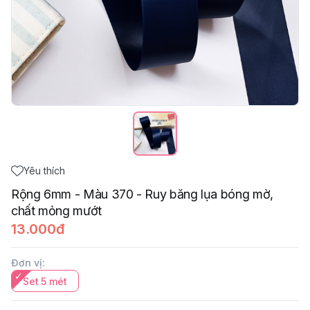
Yêu thích
Rộng 6mm - Màu 370 - Ruy băng lụa bóng mờ,
chất mỏng mướt
13.000đ
Đơn vị
:
Set 5 mét