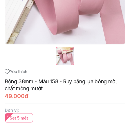
Yêu thích
Rộng 38mm - Màu 158 - Ruy băng lụa bóng mờ,
chất mỏng mướt
49.000đ
Đơn vị
:
Set 5 mét