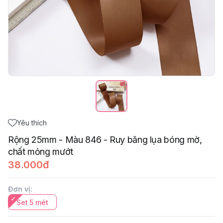
Yêu thích
Rộng 25mm - Màu 846 - Ruy băng lụa bóng mờ,
chất mỏng mướt
38.000đ
Đơn vị
:
Set 5 mét