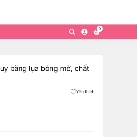
0
y băng lụa bóng mờ, chất
Yêu thích