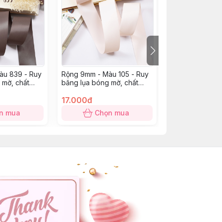
àu 839 - Ruy
Rộng 9mm - Màu 105 - Ruy
Rộng 9mm - Mà
 mờ, chất
băng lụa bóng mờ, chất
băng lụa bóng 
mỏng mướt
mỏng mướt
17.000đ
17.000đ
n mua
Chọn mua
Chọn