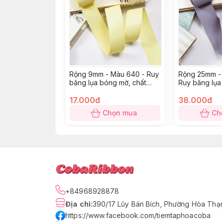
Rộng 9mm - Màu 640 - Ruy
Rộng 25mm -
băng lụa bóng mờ, chất
Ruy băng lụa
mỏng mướt
mỏng mướt
17.000đ
38.000đ
Chọn mua
Ch
+84968928878
Địa chỉ
:
390/17 Lũy Bán Bích, Phường Hòa Thạn
https://www.facebook.com/tiemtaphoacoba