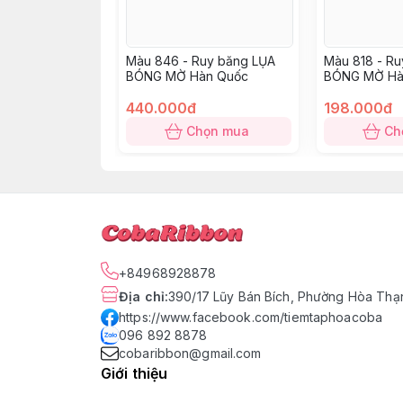
Màu 846 - Ruy băng LỤA
Màu 818 - R
BÓNG MỜ Hàn Quốc
BÓNG MỜ Hà
440.000đ
198.000đ
Chọn mua
Ch
+84968928878
Địa chỉ
:
390/17 Lũy Bán Bích, Phường Hòa Thạn
https://www.facebook.com/tiemtaphoacoba
096 892 8878
cobaribbon@gmail.com
Giới thiệu