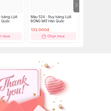
y băng LỤA
Màu 524 - Ruy băng LỤA
Màu 430 - Ruy
 Quốc
BÓNG MỜ Hàn Quốc
BÓNG MỜ Hàn 
132.000đ
440.000đ
n mua
Chọn mua
Chọn