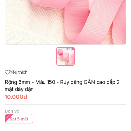
Yêu thích
Rộng 6mm - Màu 150 - Ruy băng GÂN cao cấp 2
mặt dày dặn
10.000đ
Đơn vị
:
Set 5 mét