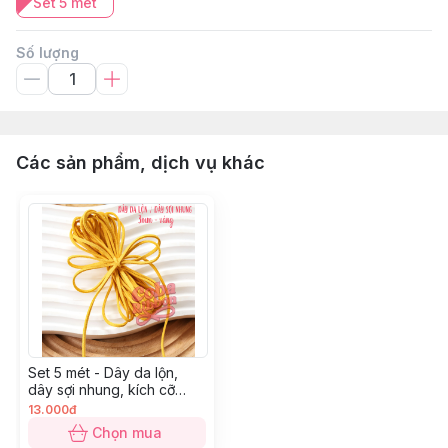
Set 5 mét
Số lượng
Các sản phẩm, dịch vụ khác
Set 5 mét - Dây da lộn,
dây sợi nhung, kích cỡ
3mm - Vàng
13.000đ
Chọn mua