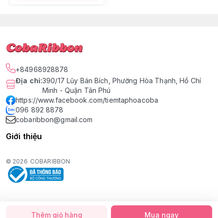
+84968928878
Địa chỉ
:
390/17 Lũy Bán Bích, Phường Hòa Thạnh, Hồ Chí
Minh - Quận Tân Phú
https://www.facebook.com/tiemtaphoacoba
096 892 8878
cobaribbon@gmail.com
Giới thiệu
© 2026
COBARIBBON
Thêm giỏ hàng
Mua ngay