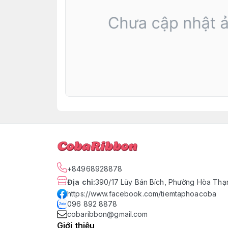
+84968928878
Địa chỉ
:
390/17 Lũy Bán Bích, Phường Hòa Thạn
https://www.facebook.com/tiemtaphoacoba
096 892 8878
cobaribbon@gmail.com
Giới thiệu