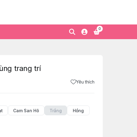
0
g trang trí
Yêu thích
ạt
Cam San Hô
Trắng
Hồng