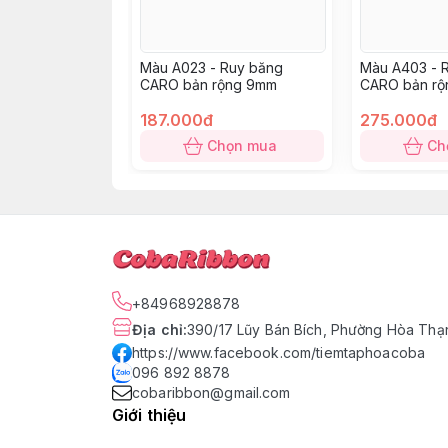
Màu A023 - Ruy băng
Màu A403 - 
CARO bản rộng 9mm
CARO bản rộ
187.000đ
275.000đ
Chọn mua
Ch
+84968928878
Địa chỉ
:
390/17 Lũy Bán Bích, Phường Hòa Thạn
https://www.facebook.com/tiemtaphoacoba
096 892 8878
cobaribbon@gmail.com
Giới thiệu