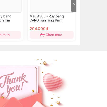
uy băng
Màu A305 - Ruy băng
Màu A031 - Ru
ng 9mm
CARO bản rộng 9mm
bản rộng 16mm
204.000đ
220.000đ
n mua
Chọn mua
Chọn