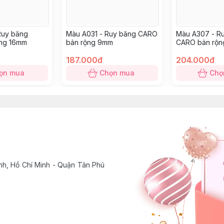
Ruy băng
Màu A031 - Ruy băng CARO
Màu A307 - R
ng 16mm
bản rộng 9mm
CARO bản rộ
187.000đ
204.000đ
ọn mua
Chọn mua
Chọ
h, Hồ Chí Minh - Quận Tân Phú